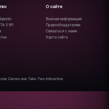
тво
О сайте
ajestic
Важная информация
TA 5 RP
Правообладателям
в
Связаться с нами
атьи
Карта сайта
ar Games или Take-Two Interactive.