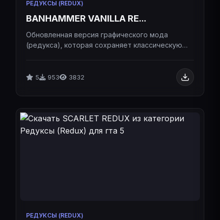
РЕДУКСЫ (REDUX)
BANHAMMER VANILLA RE...
Обновленная версия графического мода
(редукса), которая сохраняет классическую
стилистику оригинальной игры, но при этом
значительно улучшает визуальную
составляющую и оптимизирует геймплей для
5
953
3832
комфортной игры и сражений.Обновленная
версия графического мода (редукса), которая
сохраняет классическую стилистику
оригинальной игры, но при этом значительно
улучшает визуальную составляющую и
оптимизирует геймплей для комфортной игры и
сражений.
РЕДУКСЫ (REDUX)