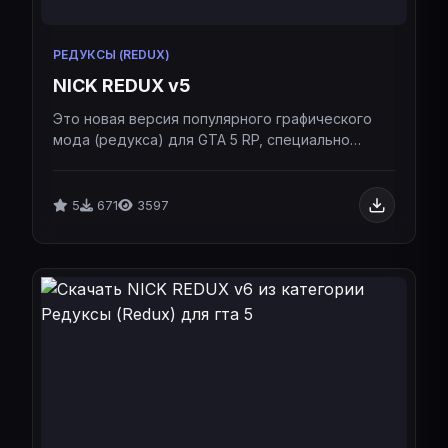
РЕДУКСЫ (REDUX)
NICK REDUX v5
Это новая версия популярного графического
мода (редукса) для GTA 5 RP, специально
оптимизированная под последние обновления
сервера Majestic RP.Это новая версия
популярного графического мода (редукса) для
5
671
3597
GTA 5 RP, специально оптимизированная под
последние обновления сервера Majestic RP.