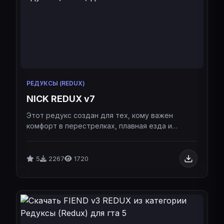
РЕДУКСЫ (REDUX)
NICK REDUX v7
Этот редукс создан для тех, кому важен
комфорт в перестрелках, плавная езда и
эстетика летнего Лос-Сантоса.Этот редукс
создан для тех, кому важен комфорт в
перестрелках, плавная езда и эстетика
5
2267
1720
летнего Лос-Сантоса.