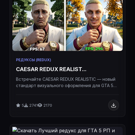
РЕДУКСЫ (REDUX)
CAESAR REDUX REALIST...
Встречайте CAESAR REDUX REALISTIC — новый
стандарт визуального оформления для GTA 5
RP, созданный специально для комфортной
игры и жесткого тулева.Встречайте CAESAR
REDUX REALISTIC — новый стандарт
5
2741
2170
визуального оформления для GTA 5 RP,
созданный специально для комфортной игры и
жесткого тулева.