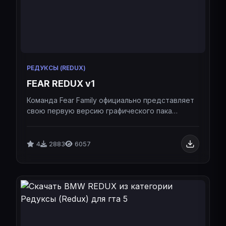
РЕДУКСЫ (REDUX)
FEAR REDUX v1
Команда Fear Family официально представляет
свою первую версию графического пака
(Redux), созданную специально для тех, кто
ценит максимальный FPS без ущерба для
визуальной эстетики.Команда Fear Family
4
2883
6057
официально представляет свою первую
версию графического пака (Redux), созданную
специально для тех, кто ценит максимальный
FPS без ущерба для визуальной эстетики.