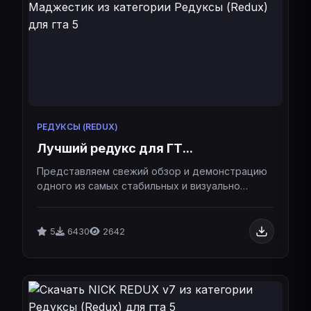
РЕДУКСЫ (REDUX)
Лучший редукс для ГТ...
Представляем свежий обзор и демонстрацию
одного из самых стабильных и визуально
приятных редуксов для GTA 5.Представляем
свежий обзор и демонстрацию одного из
самых стабильных и визуально приятных
5
6430
2642
редуксов для GTA 5.