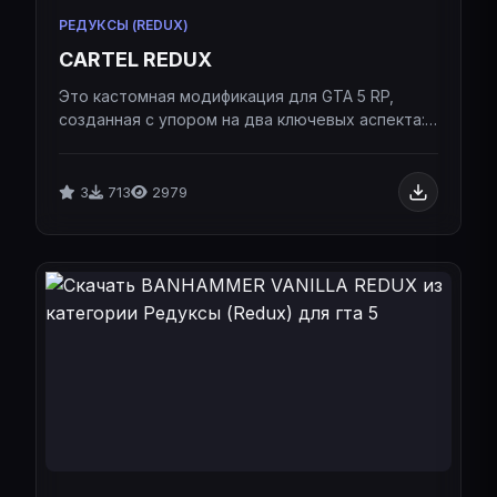
РЕДУКСЫ (REDUX)
CARTEL REDUX
Это кастомная модификация для GTA 5 RP,
созданная с упором на два ключевых аспекта:
визуальную эстетику и максимальную
оптимизацию FPS.Это кастомная модификация
для GTA 5 RP, созданная с упором на два
3
713
2979
ключевых аспекта: визуальную эстетику и
максимальную оптимизацию FPS.