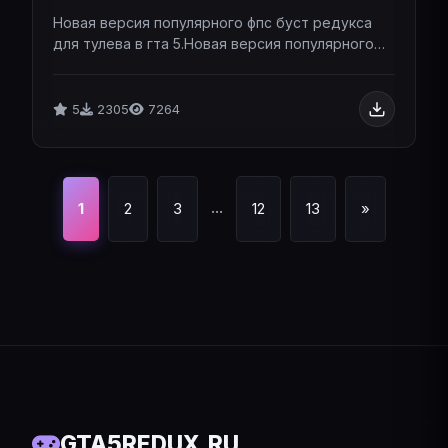
Новая версия популярного фпс буст редукса
для тулева в гта 5.Новая версия популярного
фпс буст редукса для тулева в гта 5.
5
2305
7264
...
1
2
3
12
13
»
GTA5REDUX.RU