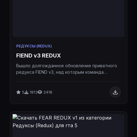
РЕДУКСЫ (REDUX)
FIEND v3 REDUX
Вышло долгожданное обновление приватного
редукса FIEND v3, над которым команда
работала более двух месяцев.Вышло
долгожданное обновление приватного редукса
FIEND v3, над которым команда работала более
5
1813
2418
двух месяцев.