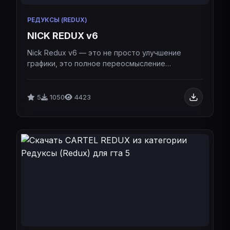
РЕДУКСЫ (REDUX)
NICK REDUX v6
Nick Redux v6 — это не просто улучшение
графики, это полное переосмысление
визуальной составляющей игры,
оптимизированное специально для
мультиплеерных серверов.Nick Redux v6 — это
5
1050
4423
не просто улучшение графики, это полное
переосмысление визуальной составляющей
игры, оптимизированное специально для
мультиплеерных серверов.