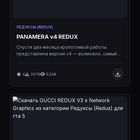
РЕДУКСЫ (REDUX)
PANAMERA v4 REDUX
Спустя два месяца кропотливой работы
представлена версия v4 — возможно, самый
совершенный и оптимизированный графический
пак для GTA 5.Спустя два месяца кропотливой
работы представлена версия v4 — возможно,
4
3978
6248
самый совершенный и оптимизированный
графический пак для GTA 5.