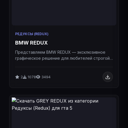
РЕДУКСЫ (REDUX)
BMW REDUX
Представляем BMW REDUX — эксклюзивное
графическое решение для любителей строгой
эстетики, глубоких теней и максимального
комфорта в перестрелках.Представляем BMW
REDUX — эксклюзивное графическое решение
2
1078
3494
для любителей строгой эстетики, глубоких
теней и максимального комфорта в
перестрелках.