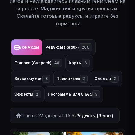
лагов и наслаждайтесь плавным геймплеем на
серверах
Маджестик
и других проектах.
Скачайте готовые редуксы и играйте без
тормозов!
Все моды
Редуксы (Redux)
206
Ганпаки (Gunpack)
46
Карты
6
Звуки оружия
3
Таймциклы
2
Одежда
2
Эффекты
2
Программы для GTA 5
3
Главная
Моды для ГТА 5
Редуксы (Redux)