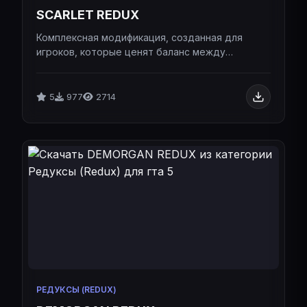
SCARLET REDUX
Комплексная модификация, созданная для
игроков, которые ценят баланс между
эстетикой и высокой
производительностью.Комплексная
модификация, созданная для игроков, которые
5
977
2714
ценят баланс между эстетикой и высокой
производительностью.
РЕДУКСЫ (REDUX)