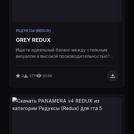
РЕДУКСЫ (REDUX)
GREY REDUX
Ищете идеальный баланс между стильным
визуалом и высокой производительностью?
Встречайте Grey Redux — графический пак,
созданный специально для комфортной игры на
ALTV и RAGE MP.Ищете идеальный баланс
3
3711
5036
между стильным визуалом и высокой
производительностью? Встречайте Grey Redux
— графический пак, созданный специально для
комфортной игры на ALTV и RAGE MP.