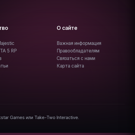
тво
О сайте
ajestic
Важная информация
TA 5 RP
Правообладателям
в
Связаться с нами
атьи
Карта сайта
ar Games или Take-Two Interactive.