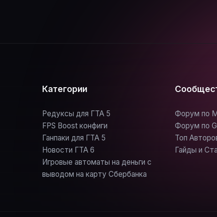
025 года. Игра выйдет
n 5 и Xbox Series X/S, а
версия для ПК. Что уже
• Действие…
Категории
Сообщес
Редуксы для ГТА 5
Форум по M
FPS Boost конфиги
Форум по G
Ганпаки для ГТА 5
Топ Авторо
Новости ГТА 6
Гайды и Ст
Игровые автоматы на деньги с
выводом на карту Сбербанка