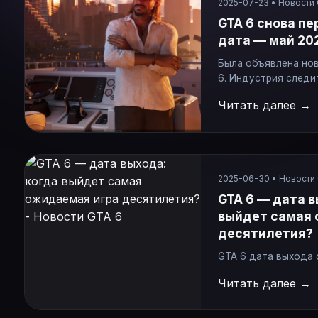
2025-07-23 • Новости
GTA 6 снова пе
дата — май 20
Была объявлена нов
6. Индустрия следи
уже мечтают о перв
Читать далее →
подождать меньше 
Rockstar объявила:
года. Акции компан
Ожидается, что игр
миллиарда долларов
2025-06-30 • Новости
после выхода. Это
GTA 6 — дата в
выйдет самая 
десятилетия?
GTA 6 дата выхода
подтверждена! Rock
Читать далее →
раскрыли информац
ждали долгие годы
заявлению компании,