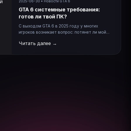
2025-06-30 • Новости GTA 6
GTA 6 системные требования:
готов ли твой ПК?
С выходом GTA 6 в 2025 году у многих
игроков возникает вопрос: потянет ли мой
компьютер новую GTA? Хотя официальные
Читать далее →
системные требования GTA 6 ещё не
подтверждены, на основе утечек и анализа
графического движка можно составить
предварительный прогноз. Предполагаемые
минимальные системные требования GTA 6
(ПК): • ОС: Windows 10 64-bit • Процессор: Intel
Core i7-8700K…