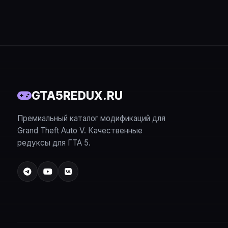
намечен на осень 2
сначала на PlayStatio
позже ожидается и 
известно о GTA 6: 
GTA5REDUX.RU
Премиальный каталог модификаций для
Grand Theft Auto V. Качественные
редуксы для ГТА 5.