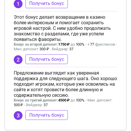
Получить бонус
Этот бонус делает возвращение в казино
более интересным и помогает сохранить
игровой настрой. С ним удобно продолжать
знакомство с разделами, где уже успели
появиться фавориты.
Бонус за второй депозит:
1750 ₽
до
100%
- +
77
фриспинов -
Мин. депозит:
300 ₽
- Вейджер:
37
Получить бонус
Предложение выглядит как уверенная
поддержка для следующего шага. Оно хорошо
подходит игрокам, которые уже освоились на
сайте и хотят провести более длинную и
содержательную сессию.
Бонус за третий депозит:
4500 ₽
до
100%
- Мин. депозит:
500 ₽
- Вейджер:
37
Получить бонус