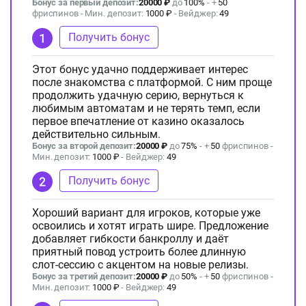
Бонус за первый депозит:
20000 ₽
до
100%
- +
50
фриспинов - Мин. депозит:
1000 ₽
- Вейджер:
49
Получить бонус
Этот бонус удачно поддерживает интерес
после знакомства с платформой. С ним проще
продолжить удачную серию, вернуться к
любимым автоматам и не терять темп, если
первое впечатление от казино оказалось
действительно сильным.
Бонус за второй депозит:
20000 ₽
до
75%
- +
50
фриспинов -
Мин. депозит:
1000 ₽
- Вейджер:
49
Получить бонус
Хороший вариант для игроков, которые уже
освоились и хотят играть шире. Предложение
добавляет гибкости банкроллу и даёт
приятный повод устроить более длинную
слот-сессию с акцентом на новые релизы.
Бонус за третий депозит:
20000 ₽
до
50%
- +
50
фриспинов -
Мин. депозит:
1000 ₽
- Вейджер:
49