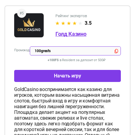
#5
Рейтинг экспертов
3.5
Голд Казино
Промокод
100gresfs
+100FS
в Resident за депозит от 500₽
Начать игру
GoldCasino воспринимается как казино для
игроков, которым важны насыщенная витрина
слотов, быстрый вход в игру и комфортная
навигация без лишней перегруженности.
Площадка делает акцент на популярных
автоматах, свежих релизах и live столах,
поэтому здесь легко подобрать формат как
для короткой вечерней сессии, так и для более