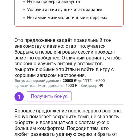
Нужна проверка аккаунта
Условия акций лучше читать заранее
Не самый минималистичный интерфейс
Это предложение задаёт правильный тон
знакомству с казино: старт получается
бодрым, а первые игровые сессии проходят
заметно свободнее. Отличный вариант, чтобы
спокойно изучить витрину автоматов,
выбрать любимые тайтлы и войти в игру с
хорошим запасом настроения.
Бонус за первый депозит:
20000 ₽
до
111%
- +
200
фриспинов - Мин. депозит:
1000 ₽
- Вейджер:
49
Получить бонус
Хорошее продолжение после первого разгона.
Бонус помогает сохранить темп, не сбавлять
обороты и возвращаться к слотам уже с
большим комфортом. Подходит тем, кто
любит развивать удачную серию и брать от