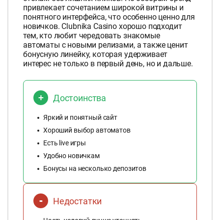
привлекает сочетанием широкой витрины и
понятного интерфейса, что особенно ценно для
новичков. Clubnika Casino хорошо подходит
тем, кто любит чередовать знакомые
автоматы с новыми релизами, а также ценит
бонусную линейку, которая удерживает
интерес не только в первый день, но и дальше.
Достоинства
Яркий и понятный сайт
Хороший выбор автоматов
Есть live игры
Удобно новичкам
Бонусы на несколько депозитов
Недостатки