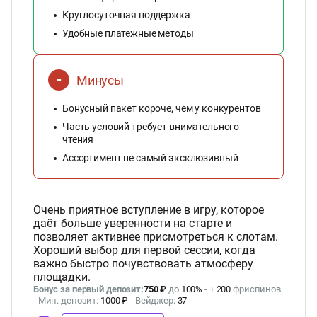
Круглосуточная поддержка
Удобные платежные методы
Минусы
Бонусный пакет короче, чем у конкурентов
Часть условий требует внимательного
чтения
Ассортимент не самый эксклюзивный
Очень приятное вступление в игру, которое
даёт больше уверенности на старте и
позволяет активнее присмотреться к слотам.
Хороший выбор для первой сессии, когда
важно быстро почувствовать атмосферу
площадки.
Бонус за первый депозит:
750 ₽
до
100%
- +
200
фриспинов
- Мин. депозит:
1000 ₽
- Вейджер:
37