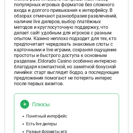
популярных игровых форматов без сложного
входа и долгого привыкания к интерфейсу. В
обзорах отмечают разнообразие развлечений,
наличие live дилеров, выбор платёжных
методов и круглосуточную поддержку, что
делает сайт удобным для игроков с разным
опытом. Казино неплохо подходит для тех, кто
предпочитает чередовать знакомые слоты с
карточными и live играми, сохраняя ощущение
простоты и быстрого доступа к основным
разделам. Eldorado Casino особенно интересно
благодаря компактной, но заметной бонусной
линейке: старт выглядит бодро, а последующие
предложения помогают не потерять интерес
после первых визитов.
Плюсы
Понятный интерфейс
Есть live дилеры
Разные форматы игр