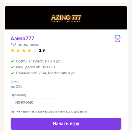
Азино777
Рейтинг экспертов
3.9
Софты:
Playtech, RTG и др.
Мин. депозит:
105000 ₽
Принимают:
VISA, MasterCard и др.
Бонус
до 20%
Промокод
NO PROMO
мы не нашли актуальных промо, но скоро добавим
Начать игру