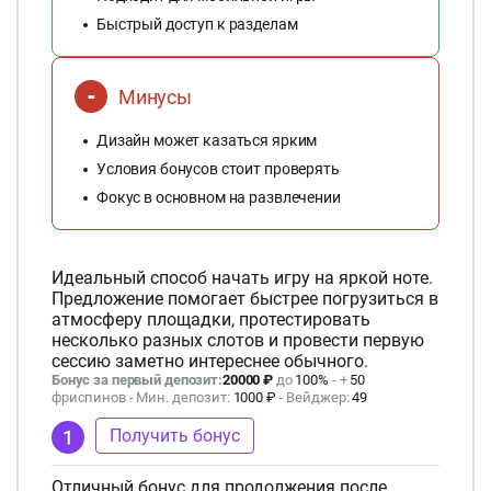
Быстрый доступ к разделам
Минусы
Дизайн может казаться ярким
Условия бонусов стоит проверять
Фокус в основном на развлечении
Идеальный способ начать игру на яркой ноте.
Предложение помогает быстрее погрузиться в
атмосферу площадки, протестировать
несколько разных слотов и провести первую
сессию заметно интереснее обычного.
Бонус за первый депозит:
20000 ₽
до
100%
- +
50
фриспинов - Мин. депозит:
1000 ₽
- Вейджер:
49
Получить бонус
Отличный бонус для продолжения после