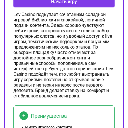
Начать игру
Lev Casino подкупает сочетанием солидной
игровой библиотеки и спокойной, логичной
подачи контента. Здесь хорошо чувствуют
себя игроки, которым нужен не только набор
популярных слотов, но и удобный доступ к live
играм, тематическим подборкам и бонусным
предложениям на несколько этапов. По
обзорам площадку часто отмечают за
достойное разнообразие контента и
привычные способы пополнения, а сам
интерфейс не требует долгого привыкания. Lev
Casino подойдёт тем, кто любит выстраивать
игру сериями, постепенно открывая новые
разделы и не теряя интерес после первого
депозита. Бренд делает ставку на комфорт и
стабильное вовлечение игрока.
Преимущества
Много игрового контента