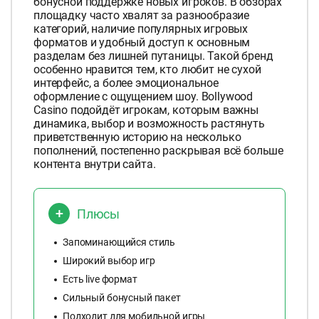
бонусной поддержке новых игроков. В обзорах
площадку часто хвалят за разнообразие
категорий, наличие популярных игровых
форматов и удобный доступ к основным
разделам без лишней путаницы. Такой бренд
особенно нравится тем, кто любит не сухой
интерфейс, а более эмоциональное
оформление с ощущением шоу. Bollywood
Casino подойдёт игрокам, которым важны
динамика, выбор и возможность растянуть
приветственную историю на несколько
пополнений, постепенно раскрывая всё больше
контента внутри сайта.
Плюсы
Запоминающийся стиль
Широкий выбор игр
Есть live формат
Сильный бонусный пакет
Подходит для мобильной игры