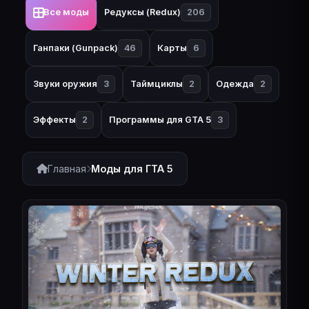
Все моды
Редуксы (Redux)
206
Ганпаки (Gunpack)
46
Карты
6
Звуки оружия
3
Таймциклы
2
Одежда
2
Эффекты
2
Программы для GTA 5
3
Главная
Моды для ГТА 5