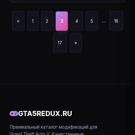
...
«
1
2
3
4
5
16
17
»
GTA5REDUX.RU
Премиальный каталог модификаций для
Grand Theft Auto V. Качественные