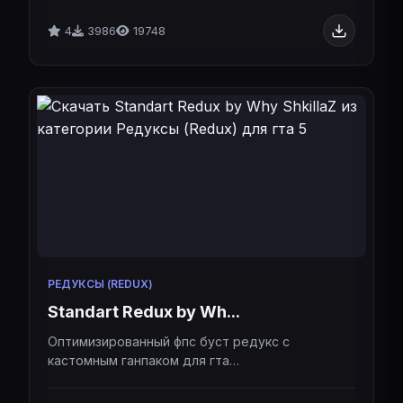
4
3986
19748
РЕДУКСЫ (REDUX)
Standart Redux by Wh...
Оптимизированный фпс буст редукс с
кастомным ганпаком для гта
5.Оптимизированный фпс буст редукс с
кастомным ганпаком для гта 5.